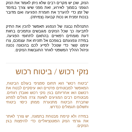
הנזק, שכן יש מקרים רבים שלא ניתן לאמוד את הנזק
הגופני בסמוך לאירוע, זאת מפני שיש צורך במימד
של זמן כדי להעריך את חומרת הפגיעה ואם מדובר
בנכות זמנית או נכות קבועה (צמיתה).
התנהלות נבונה של הנפגע תאפשר להכין את התיק
לתביעה כך שכל הנזקים מגובשים ונתמכים בחוות
דעת מומחים רפואיים בהתאם לתחומי הפגיעה.
במידה ונפגעתם בגופכם אל תזניחו את עצמכם, צרו
עימנו קשר כדי שנוכל לסייע לכם בהכוונה נכונה
וניהול ההליך המשפטי לאחר התגבשות הנזקים.
נזקי רכוש / ביטוח רכוש
"ביטוח רכוש" הוא תחום ספציפי בעולם הביטוח,
המאפשר למבוטחים פרטיים ו/או עיסקיים לבטח את
רכושם ו/או אחריותם בגין נזקי רכוש ואובדן רווחים.
מבוטחים רבים המגיעים לשעת צרה מגלים לפתע
שחברת הביטוח מתנערת ממתן כיסוי ביטוחי
ותשלום תגמולים כנדרש.
במידה ולא קיימת מבטחת בתמונה, יש צורך לאתר
את גורמי הנזק הפוטנציאליים כדי להיפצות בגין
הנזקים.