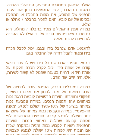
השלב הראשון במסגרת התביעה, הנו שלב ההכרה.
במסגרת ההכרה, קצין התגמולים בוחן את העבר
הרפואי של התובע, את מהות החבלה או המחלה
ובסופו של יום קובע, האם להכיר בחבלה / מחלה או
שלא.
במידה וקצין התגמולים מכיר בחבלה / מחלה, הוא
גם מסווג אילו פגיעות הוכרו על ידו ואילו לא. ההכרה
לא חייבת להיות מלאה.
לדוגמא: אדם שנחבל בידו ובגבו, יכול לקבל הכרה
בידו ומנגד לקבל דחייה על החבלה בגבו.
דוגמא נוספת: אדם שנחבל בידו ויש לו עבר רפואי
קודם על אותה היד, יכול לקבל הכרה חלקית על
אותה היד או דחייה בטענה שהנזק לא קשור לשירות,
אלא היה קיים עוד קודם.
במידה ומקבלים הכרה, הנפגע עובר לבחינה של
ועדה רפואית על מנת לבחון את מצבו הרפואי ,
תפקודי וחומרתו. הועדה הרפואיות קובעת דרגת נכות
באחוזים ע"פ תקנות הנכים. במידה ונקבעת נכות
צמיתה בשיעור של 10%-19% ישולם לנפגע "מענק
חד-פעמי". במידה ונקבעת נכות צמיתה של 20% או
יותר תשולם לנפגע קצבה חודשית המחושבת לפי
נוסחה קבועה שתלויה באחוזי הנכות. הוועדה
הרפואית רשאית לקבוע נכות זמנית ובמקרה שכזה
אם הנכות היא לפחות 10% ישולמו לנפגע קצבאות