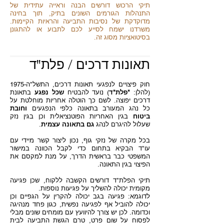
תיקי הרכוש דורשים הבנה וראייה עתידית של
התנהלות הגורמים השונים בתיק, תוך בחינה
מדוקדקת של נסיבות התביעה והראיות הקיימות.
משרדנו ישמח לסייע לכם לתבוע או להתגונן
בסיטואציות מסוג זה.
תאונות דרכים / פלת"ד
חוק פיצויים לנפגעי תאונות דרכים, התשל"ה-1975
(להלן:
"פלת"ד
) נועד להבטיח
שכל נפגע
בתאונת
דרכים יפוצה. לשם כך הוטלה אחריות מוחלטת על
כל נהג המעורב בתאונה כלפי הנפגעים
וחובת
ביטוח
בגין האחריות הפוטנציאלית וכן בגין נזק
שעלול להיגרם לנהג
גם בתאונה עצמית
.
בכל מקרה של נזקי גוף, נכון ליצור קשר מיידי עם
עו"ד הבקיא בתחום כדי לקבל הכוונה במישור
המשפטי כבר בראשית הדרך, על מנת למקסם את
הפיצוי בגין התאונה.
תיקי הפלת"ד דורשים הקשבה ללקוח, שכן פגיעה
מקומית יכולה להשליך על פגיעות נוספות.
לדוגמא: פגיעה בגב יכולה להקרין על הגפיים וכן
יכולה להוביל אף לפגיעה נפשית, כגון פחד מנהיגה
וכדומה. לכן יש צורך להיוועץ עם מומחים שונים מבלי
לפסוח על שום פרט, טרם הגשת התביעה לבית