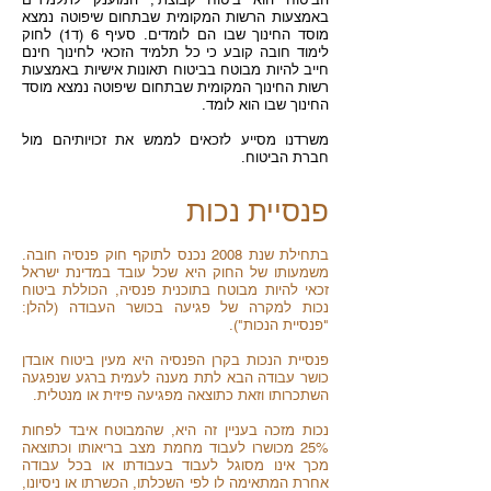
באמצעות הרשות המקומית שבתחום שיפוטה נמצא
מוסד החינוך שבו הם לומדים. סעיף 6 (ד1) לחוק
לימוד חובה קובע כי כל תלמיד הזכאי לחינוך חינם
חייב להיות מבוטח בביטוח תאונות אישיות באמצעות
רשות החינוך המקומית שבתחום שיפוטה נמצא מוסד
החינוך שבו הוא לומד.
משרדנו מסייע לזכאים לממש את זכויותיהם מול
חברת הביטוח.
פנסיית נכות
בתחילת שנת 2008 נכנס לתוקף חוק פנסיה חובה.
משמעותו של החוק היא שכל עובד במדינת ישראל
זכאי להיות מבוטח בתוכנית פנסיה, הכוללת ביטוח
נכות למקרה של פגיעה בכושר העבודה (להלן:
"פנסיית הנכות").
פנסיית הנכות בקרן הפנסיה היא מעין ביטוח אובדן
כושר עבודה הבא לתת מענה לעמית ברגע שנפגעה
השתכרותו וזאת כתוצאה מפגיעה פיזית או מנטלית.
נכות מזכה בעניין זה היא, שהמבוטח איבד לפחות
25% מכושרו לעבוד מחמת מצב בריאותו וכתוצאה
מכך אינו מסוגל לעבוד בעבודתו או בכל עבודה
אחרת המתאימה לו לפי השכלתו, הכשרתו או ניסיונו,