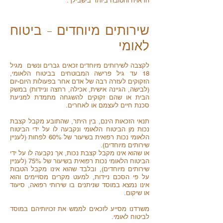
הראויה והטובה ביותר בישבילך.
שירותים מיוחדים - ביטוח
לאומי
לקצבה לשירותים מיוחדים זכאים גברים ונשים מגיל
18 עד גיל פרישה המבוטחים בביטוח הלאומי,
הזקוקים לעזרה רבה של אדם אחר בפעולות היום-יום
(לבישה, הגיינה אישית, אכילה, רחצה וניידות) במשק
הבית או שהם זקוקים להשגחה מתמדת למניעת
סכנת חיים לעצמם או לאחרים.
תנאי הזכאות הינם, בין היתר, שהתובע מקבל קצבת
נכות מן הביטוח הלאומי ונקבעה לו על ידי הביטוח
הלאומי נכות רפואית בשיעור של 60% לפחות (לעניין
שירותים מיוחדים).
או שהוא אינו מקבל קצבת נכות, אך נקבעה לו על ידי
הביטוח הלאומי נכות רפואית בשיעור של 75% (לעניין
שירותים מיוחדים), ובלבד שהוא אינו מקבל הטבות
על פי הסכם ניידות, למעט מקרים מסויימים והוא
אינו נמצא במוסד שניתנים בו שירותי רפואה, סיעוד
או שיקום.
משרדנו מסייע לזכאים לממש את זכויותיהם במוסד
לביטוח לאומי.