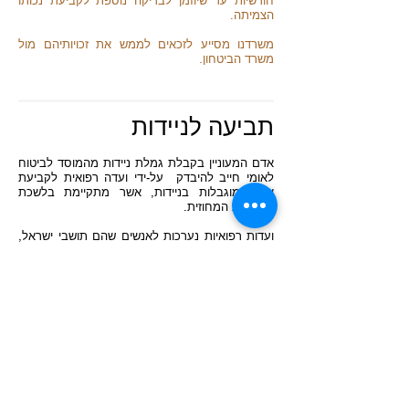
חודשיות עד שיוזמן לבדיקה נוספת לקביעת נכותו
הצמיתה.
משרדנו מסייע לזכאים לממש את זכויותיהם מול
משרד הביטחון.
תביעה לניידות
אדם המעוניין בקבלת
גמלת ניידות מהמוסד לביטוח
לאומי
חייב להיבדק על-ידי ועדה רפואית לקביעת
אחוזי מוגבלות בניידות, אשר מתקיימת בלשכת
הבריאות המחוזית.
ועדות רפואיות נערכות לאנשים שהם תושבי ישראל,
מגיל 3 ועד גיל הפרישה.
תפקיד הוועדה לקבוע אם מצב המוגבלות בניידות
נכלל ברשימת סעיפי המוגבלות העשויים לזכות את
הפונה בהטבות מן המוסד לביטוח לאומי ובכלל זה
גמלת ניידות או הטבות בנושא רכישת רכב מתאים.
בנוסף, הוועדה קובעת האם מדובר במגבלה
שעשויה להשתנות או שהיא לצמיתות.
ההטבות מהביטוח הלאומי מיועדות רק לאנשים
שמוגבלותם בניידות נובעת מבעיה ברגליים
לפי
רשימת ליקויים
סגורה שכוללת: שיתוקים,