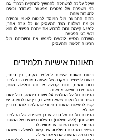
שיקל עליכם להשתקם ולהמשיך להתקיים בכבוד. גם
בני משפחה של נפטרים מפגיעה בעבודה זכאים
להטבות שונות.
בתום התביעה מול המוסד לביטוח לאומי ובמידה
וקיימת רשלנות מצד המעסיק או כל גורם אחר,
לנפגע קיימת זכות לתבוע את ייתרת הפיצוי לו הוא
זכאי בגין הפגיעה.
משרדנו מסייע לזכאים לממש את זכויותיהם מול
הביטוח הלאומי והמעסיק.
תאונות אישיות תלמידים
ביטוח תאונות אישיות לתלמיד מקנה, בין היתר,
זכאות לפיצויים במקרה של פגיעה המותירה בתלמיד
נכות זמנית, נכות קבועה או חס וחלילה מוות,
הנגרמים כתוצאה מתאונה.
הביטוח חל על התלמיד 24 שעות ביממה, בכל ימות
השנה ובכל מקום שהוא נמצא בו, בין אם לתאונה יש
קשר לפעילות המוסד החינוכי שהתלמיד לומד בו ובין
אם לא.
הביטוח חל גם על הורה או בן משפחה של התלמיד
שהשתתף (ללא תשלום) בפעילות רשמית של המוסד
החינוכי בשטח המוסד או מחוצה לו.
הפיצוי במסגרת הפוליסה אינו קשור לשאלה באשמת
מי נגרמה התאונה או מי אחראי לה.
הביטוח הוא ביטוח קבוצתי, המוענק לתלמידים